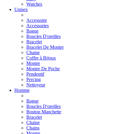
Watches
Unisex
Accessoire
Accessories
Bague
Boucles D'oreilles
Bracelet
Bracelet De Montre
Chaine
Coffre à Bijoux
Montre
Montre De Poche
Pendentif
Percing
Nettoyeur
Homme
Bague
Boucles D'oreilles
Bouton Manchette
Bracelet
Chaine
Chains
Montre