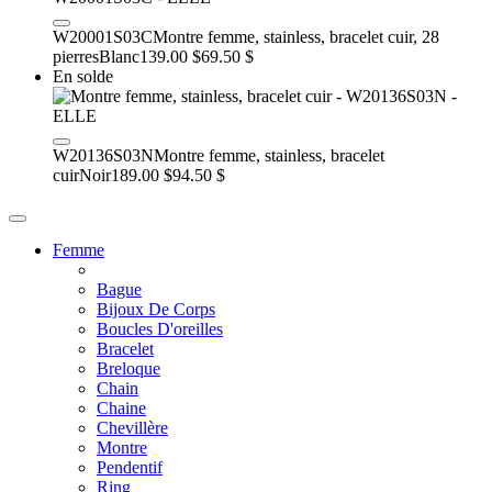
W20001S03C
Montre femme, stainless, bracelet cuir, 28
pierres
Blanc
139.00 $
69.50 $
En solde
W20136S03N
Montre femme, stainless, bracelet
cuir
Noir
189.00 $
94.50 $
Femme
Bague
Bijoux De Corps
Boucles D'oreilles
Bracelet
Breloque
Chain
Chaine
Chevillère
Montre
Pendentif
Ring