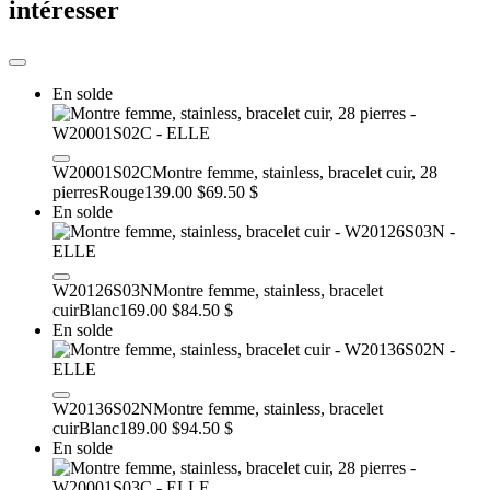
intéresser
En solde
W20001S02C
Montre femme, stainless, bracelet cuir, 28
pierres
Rouge
139.00 $
69.50 $
En solde
W20126S03N
Montre femme, stainless, bracelet
cuir
Blanc
169.00 $
84.50 $
En solde
W20136S02N
Montre femme, stainless, bracelet
cuir
Blanc
189.00 $
94.50 $
En solde