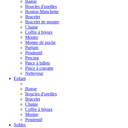
Bague
Boucles d'oreilles
Bouton Manchette
Bracelet
Bracelet de montre
Chaine
Coffre à bijoux
Montre
Montre de poche
Parfum
Pendentif
Percing
Pince à billets
Pince à cravatte
Nettoyeur
Enfant
Bague
Boucles d'oreilles
Bracelet
Chaine
Coffre à bijoux
Montre
Pendentif
Soldes