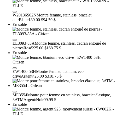
W20136S02N
Montre femme, stainless, bracelet
cuir
Blanc
189.00 $
94.50 $
En solde
EL3093-83A
Montre femme, stainless, cadran entouré de
pierres
Rosé
225.00 $
168.75 $
En solde
EW1400-53H
Montre femme, titanium, eco-
drive
Argent
425.00 $
318.75 $
ME3554
Montre pour femme en stainless, bracelet élastique,
3ATM
Argent/Noir
99.99 $
En solde