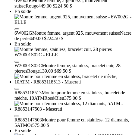
6W002R
Montre femme, argent 925, mouvement
suisse
Rouge
449.00 $
224.50 $
En solde
6W002G
Montre femme, argent 925, mouvement suisse
Nacre
de perle
449.00 $
224.50 $
En solde
W20001S02C
Montre femme, stainless, bracelet cuir, 28
pierres
Rouge
139.00 $
69.50 $
R8853118513
Montre pour femme en stainless, bracelet de
mèche, 10ATM
Rosé/Bleu
375.00 $
R8853147503
Montre pour femme en stainless, 12 diamants,
5ATM
Or
575.00 $
En solde