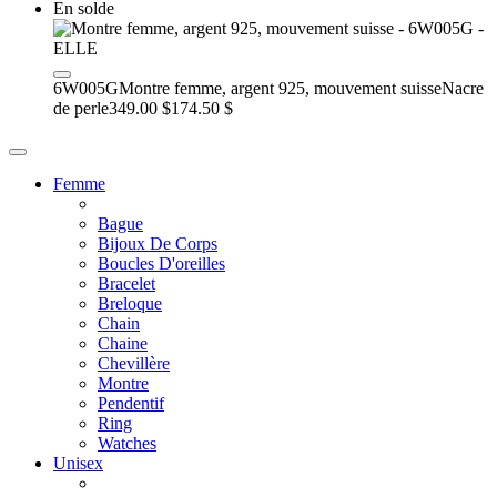
En solde
6W005G
Montre femme, argent 925, mouvement suisse
Nacre
de perle
349.00 $
174.50 $
Femme
Bague
Bijoux De Corps
Boucles D'oreilles
Bracelet
Breloque
Chain
Chaine
Chevillère
Montre
Pendentif
Ring
Watches
Unisex