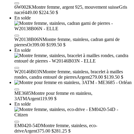
6W002K
Montre femme, argent 925, mouvement suisse
Gris
nacré
449.00 $
224.50 $
En solde
W20138B06N
Montre femme, stainless, cadran garni de
pierres
Or
399.00 $
199.50 $
En solde
W20146B03N
Montre femme, stainless, bracelet à mailles
rondes, candra entouré de pierres
Argent
279.00 $
139.50 $
ME3685
Montre pour femme en stainless,
3ATM
Argent
119.99 $
En solde
EM0420-54D
Montre femme, stainless, eco-
drive
Argent
375.00 $
281.25 $