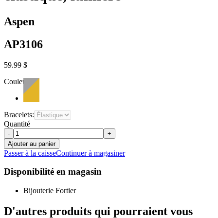
Aspen
AP3106
59.99 $
Couleur:
Bracelets:
Quantité
-
+
Ajouter au panier
Passer à la caisse
Continuer à magasiner
Disponibilité en magasin
Bijouterie Fortier
D'autres produits qui pourraient vous