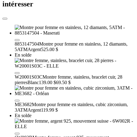
intéresser
8853147504
Montre pour femme en stainless, 12 diamants,
5ATM
Argent
525.00 $
En solde
W20001S03C
Montre femme, stainless, bracelet cuir, 28
pierres
Blanc
139.00 $
69.50 $
ME3682
Montre pour femme en stainless, cubic zirconium,
3ATM
Argent
119.99 $
En solde