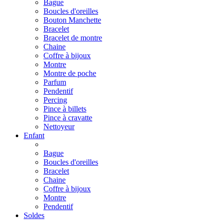
Bague
Boucles d'oreilles
Bouton Manchette
Bracelet
Bracelet de montre
Chaine
Coffre à bijoux
Montre
Montre de poche
Parfum
Pendentif
Percing
Pince à billets
Pince à cravatte
Nettoyeur
Enfant
Bague
Boucles d'oreilles
Bracelet
Chaine
Coffre à bijoux
Montre
Pendentif
Soldes