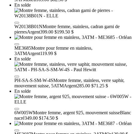
En solde
W20138B01N
Montre femme, stainless, cadran garni de
pierres
Argent
399.00 $
199.50 $
ME3685
Montre pour femme en stainless,
3ATM
Argent
119.99 $
En solde
PH-SA-S-SM-W-4S
Montre femme, stainless, verre saphir,
mouvement suisse, 5ATM
Argent
285.00 $
71.25 $
En solde
6W005W
Montre femme, argent 925, mouvement suisse
Blanc
nacré
349.00 $
174.50 $