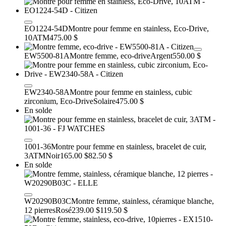
EO1224-54D
Montre pour femme en stainless, Eco-Drive,
10ATM
475.00 $
EW5500-81A
Montre femme, eco-drive
Argent
550.00 $
EW2340-58A
Montre pour femme en stainless, cubic
zirconium, Eco-Drive
Solaire
475.00 $
En solde
1001-36
Montre pour femme en stainless, bracelet de cuir,
3ATM
Noir
165.00 $
82.50 $
En solde
W20290B03C
Montre femme, stainless, céramique blanche,
12 pierres
Rosé
239.00 $
119.50 $