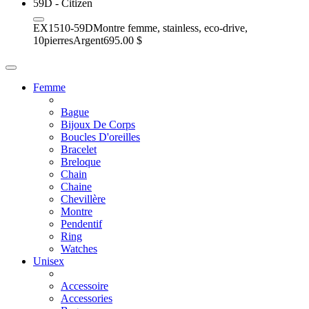
EX1510-59D
Montre femme, stainless, eco-drive,
10pierres
Argent
695.00 $
Femme
Bague
Bijoux De Corps
Boucles D'oreilles
Bracelet
Breloque
Chain
Chaine
Chevillère
Montre
Pendentif
Ring
Watches
Unisex
Accessoire
Accessories