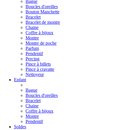
Bague
Boucles d'oreilles
Bouton Manchette
Bracelet
Bracelet de montre
Chaine
Coffre à bijoux
Montre
Montre de poche
Parfum
Pendentif
Percing
Pince à billets
Pince à cravatte
Nettoyeur
Enfant
Bague
Boucles d'oreilles
Bracelet
Chaine
Coffre à bijoux
Montre
Pendentif
Soldes