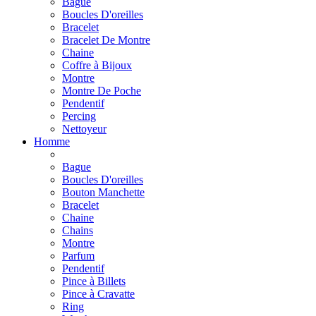
Bague
Boucles D'oreilles
Bracelet
Bracelet De Montre
Chaine
Coffre à Bijoux
Montre
Montre De Poche
Pendentif
Percing
Nettoyeur
Homme
Bague
Boucles D'oreilles
Bouton Manchette
Bracelet
Chaine
Chains
Montre
Parfum
Pendentif
Pince à Billets
Pince à Cravatte
Ring