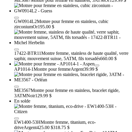
ME3687
Montre pour femme en stainless, 3ATM
Or
129.99 $
GW0914L2
Motnre pour femme en stainless, cubic
zirconium
Or
195.00 $
17422-BTR11
Montre femme, stainless de haute qualité, verre
saphir, mouvement suisse, 5ATM, fils torsadés
660.00 $
AP1014-1
Montre pour femme
Argent
39.99 $
ME3567
Montre pour femme en stainless, bracelet rigide,
3ATM
Noir
129.99 $
En solde
EW1400-53H
Montre femme, titanium, eco-
drive
Argent
425.00 $
318.75 $