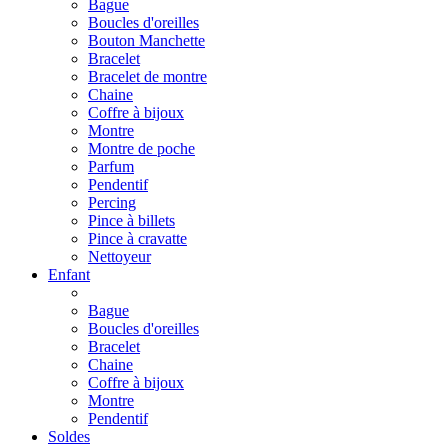
Bague
Boucles d'oreilles
Bouton Manchette
Bracelet
Bracelet de montre
Chaine
Coffre à bijoux
Montre
Montre de poche
Parfum
Pendentif
Percing
Pince à billets
Pince à cravatte
Nettoyeur
Enfant
Bague
Boucles d'oreilles
Bracelet
Chaine
Coffre à bijoux
Montre
Pendentif
Soldes