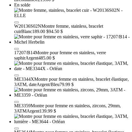
En solde
W20136S02N
Montre femme, stainless, bracelet
cuir
Blanc
189.00 $
94.50 $
17207/B14
Montre pour femme en stainless, verre
saphir
Argent
485.00 $
ME3344X
Montre pour femme en stainless, bracelet élastique,
3ATM, date
Argent/Bleu
79.99 $
ME3359
Montre pour femme en stainless, zircons, 29mm,
3ATM
Argent
139.99 $