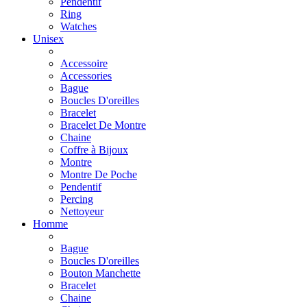
Pendentif
Ring
Watches
Unisex
Accessoire
Accessories
Bague
Boucles D'oreilles
Bracelet
Bracelet De Montre
Chaine
Coffre à Bijoux
Montre
Montre De Poche
Pendentif
Percing
Nettoyeur
Homme
Bague
Boucles D'oreilles
Bouton Manchette
Bracelet
Chaine