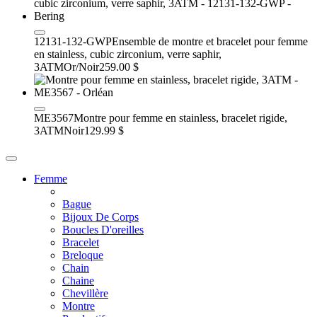
12131-132-GWP
Ensemble de montre et bracelet pour femme
en stainless, cubic zirconium, verre saphir,
3ATM
Or/Noir
259.00 $
ME3567
Montre pour femme en stainless, bracelet rigide,
3ATM
Noir
129.99 $
Femme
Bague
Bijoux De Corps
Boucles D'oreilles
Bracelet
Breloque
Chain
Chaine
Chevillère
Montre