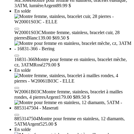
ME3644
Montre pour femme en stainless, bracelet élastique,
3ATM, lumière
Argent
89.99 $
En solde
W20001S03C
Montre femme, stainless, bracelet cuir, 28
pierres
Blanc
139.00 $
69.50 $
16831-366
Montre pour femme en stainless, bracelet mèche,
cz, 3ATM
Rosé
279.00 $
En solde
W20061B03C
Montre femme, stainless, bracelet à mailles
rondes, 4 pierres
Argent
179.00 $
89.50 $
8853147504
Montre pour femme en stainless, 12 diamants,
5ATM
Argent
525.00 $
En solde