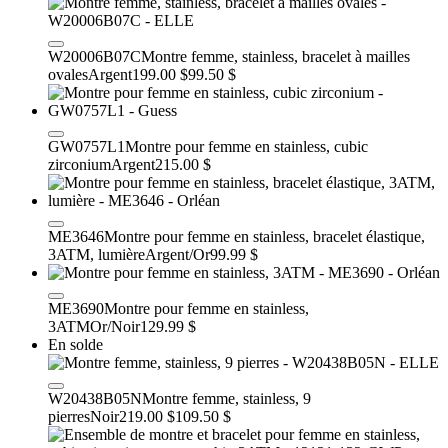
W20006B07C
Montre femme, stainless, bracelet à mailles
ovales
Argent
199.00 $
99.50 $
GW0757L1
Montre pour femme en stainless, cubic
zirconium
Argent
215.00 $
ME3646
Montre pour femme en stainless, bracelet élastique,
3ATM, lumière
Argent/Or
99.99 $
ME3690
Montre pour femme en stainless,
3ATM
Or/Noir
129.99 $
En solde
W20438B05N
Montre femme, stainless, 9
pierres
Noir
219.00 $
109.50 $