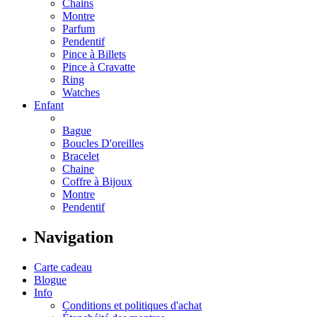
Chains
Montre
Parfum
Pendentif
Pince à Billets
Pince à Cravatte
Ring
Watches
Enfant
Bague
Boucles D'oreilles
Bracelet
Chaine
Coffre à Bijoux
Montre
Pendentif
Navigation
Carte cadeau
Blogue
Info
Conditions et politiques d'achat