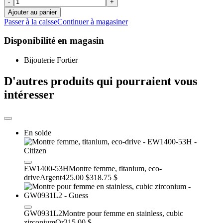
-
+
Ajouter au panier
Passer à la caisse
Continuer à magasiner
Disponibilité en magasin
Bijouterie Fortier
D'autres produits qui pourraient vous
intéresser
En solde
EW1400-53H
Montre femme, titanium, eco-
drive
Argent
425.00 $
318.75 $
GW0931L2
Montre pour femme en stainless, cubic
zirconium
Or
215.00 $