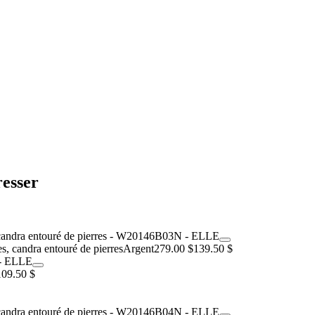
resser
es, candra entouré de pierres
Argent
279.00 $
139.50 $
109.50 $