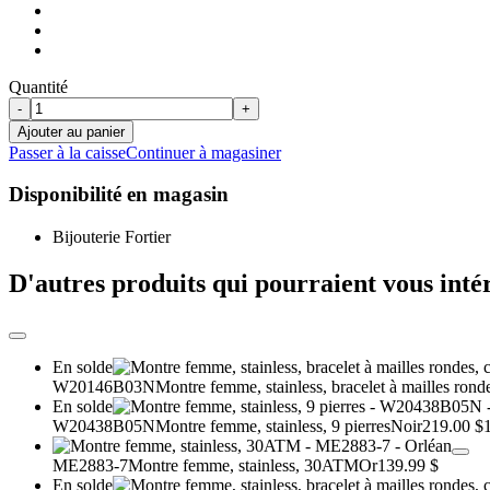
Quantité
-
+
Ajouter au panier
Passer à la caisse
Continuer à magasiner
Disponibilité en magasin
Bijouterie Fortier
D'autres produits qui pourraient vous inté
En solde
W20146B03N
Montre femme, stainless, bracelet à mailles rond
En solde
W20438B05N
Montre femme, stainless, 9 pierres
Noir
219.00 $
ME2883-7
Montre femme, stainless, 30ATM
Or
139.99 $
En solde