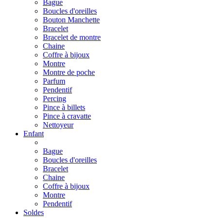
Bague
Boucles d'oreilles
Bouton Manchette
Bracelet
Bracelet de montre
Chaine
Coffre à bijoux
Montre
Montre de poche
Parfum
Pendentif
Percing
Pince à billets
Pince à cravatte
Nettoyeur
Enfant
Bague
Boucles d'oreilles
Bracelet
Chaine
Coffre à bijoux
Montre
Pendentif
Soldes