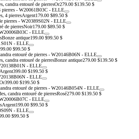
es, candra entouré de pierres
Or
279.00 $
139.50 $
s, 4 pierres
Argent
179.00 $
89.50 $
ré de pierres
Noir
179.00 $
89.50 $
s
Bonze antique
199.00 $
99.50 $
99.00 $
99.50 $
es, candra entouré de pierres
Bonze antique
279.00 $
139.50 $
Argent
399.00 $
199.50 $
Or
399.00 $
199.50 $
des, candra entouré de pierres
Rosé
279.00 $
139.50 $
s
Argent
199.00 $
99.50 $
99.00 $
99.50 $