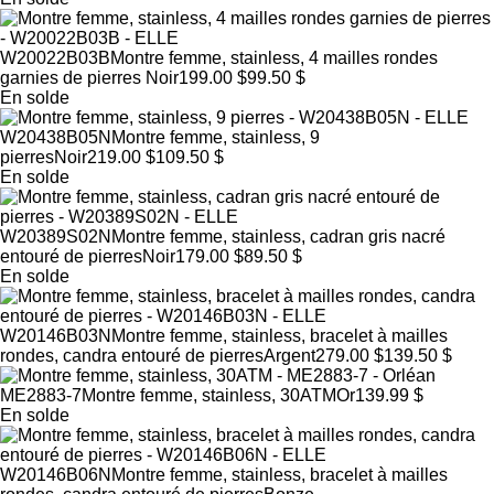
W20022B03B
Montre femme, stainless, 4 mailles rondes
garnies de pierres
Noir
199.00 $
99.50 $
En solde
W20438B05N
Montre femme, stainless, 9
pierres
Noir
219.00 $
109.50 $
En solde
W20389S02N
Montre femme, stainless, cadran gris nacré
entouré de pierres
Noir
179.00 $
89.50 $
En solde
W20146B03N
Montre femme, stainless, bracelet à mailles
rondes, candra entouré de pierres
Argent
279.00 $
139.50 $
ME2883-7
Montre femme, stainless, 30ATM
Or
139.99 $
En solde
W20146B06N
Montre femme, stainless, bracelet à mailles