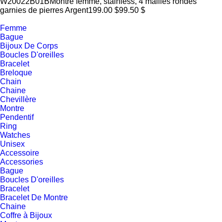
W20022B01B
Montre femme, stainless, 4 mailles rondes
garnies de pierres
Argent
199.00 $
99.50 $
Femme
Bague
Bijoux De Corps
Boucles D'oreilles
Bracelet
Breloque
Chain
Chaine
Chevillère
Montre
Pendentif
Ring
Watches
Unisex
Accessoire
Accessories
Bague
Boucles D'oreilles
Bracelet
Bracelet De Montre
Chaine
Coffre à Bijoux