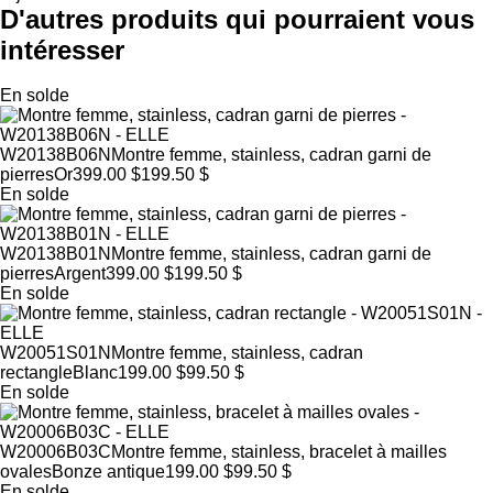
D'autres produits qui pourraient vous
intéresser
En solde
W20138B06N
Montre femme, stainless, cadran garni de
pierres
Or
399.00 $
199.50 $
En solde
W20138B01N
Montre femme, stainless, cadran garni de
pierres
Argent
399.00 $
199.50 $
En solde
W20051S01N
Montre femme, stainless, cadran
rectangle
Blanc
199.00 $
99.50 $
En solde
W20006B03C
Montre femme, stainless, bracelet à mailles
ovales
Bonze antique
199.00 $
99.50 $
En solde