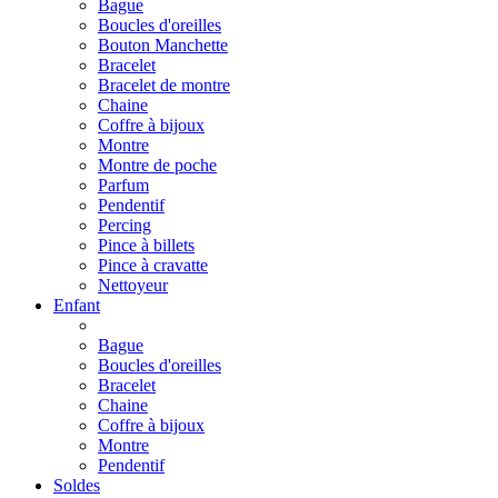
Bague
Boucles d'oreilles
Bouton Manchette
Bracelet
Bracelet de montre
Chaine
Coffre à bijoux
Montre
Montre de poche
Parfum
Pendentif
Percing
Pince à billets
Pince à cravatte
Nettoyeur
Enfant
Bague
Boucles d'oreilles
Bracelet
Chaine
Coffre à bijoux
Montre
Pendentif
Soldes