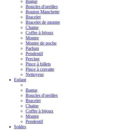
Bague
Boucles d'oreilles
Bouton Manchette
Bracelet
Bracelet de montre
Chaine
Coffre à bijoux
Montre
Montre de poche
Parfum
Pendentif
Percing
Pince à billets
Pince à cravatte
Nettoyeur
Enfant
Bague
Boucles d'oreilles
Bracelet
Chaine
Coffre à bijoux
Montre
Pendentif
Soldes