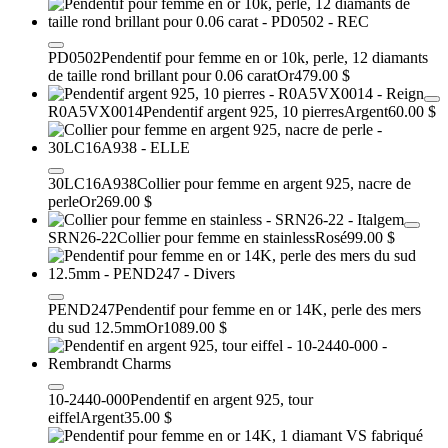
PD0502
Pendentif pour femme en or 10k, perle, 12 diamants
de taille rond brillant pour 0.06 carat
Or
479.00 $
R0A5VX0014
Pendentif argent 925, 10 pierres
Argent
60.00 $
30LC16A938
Collier pour femme en argent 925, nacre de
perle
Or
269.00 $
SRN26-22
Collier pour femme en stainless
Rosé
99.00 $
PEND247
Pendentif pour femme en or 14K, perle des mers
du sud 12.5mm
Or
1089.00 $
10-2440-000
Pendentif en argent 925, tour
eiffel
Argent
35.00 $