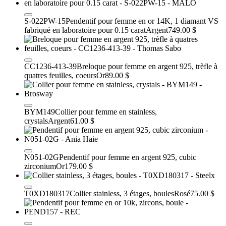
S-022PW-15
Pendentif pour femme en or 14K, 1 diamant VS
fabriqué en laboratoire pour 0.15 carat
Argent
749.00 $
CC1236-413-39
Breloque pour femme en argent 925, trèfle à
quatres feuilles, coeurs
Or
89.00 $
BYM149
Collier pour femme en stainless,
crystals
Argent
61.00 $
N051-02G
Pendentif pour femme en argent 925, cubic
zirconium
Or
179.00 $
T0XD180317
Collier stainless, 3 étages, boules
Rosé
75.00 $