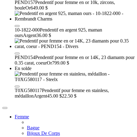
PEND157
Pendentif pour femme en or 10k, zircons,
boule
Or
649.00 $
10-1822-000
Pendentif en argent 925, maman
ours
Argent
36.00 $
PEND154
Pendentif pour femme en or 14K, 23 diamants pour
0.35 carat, coeur
Or
799.00 $
En solde
T0XG580117
Pendentif pour femme en stainless,
médaillon
Argent
45.00 $
22.50 $
Femme
Bague
Bijoux De Corps