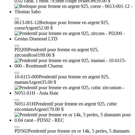
0.02 carat, 1 rubis 7x5mm coupe ovale
Or
659.00 $
0613-001-12
Breloque pour femme en argent 925,
coeur
Argent
52.00 $
PD200
Pendentif pour femme en argent 925,
zircons
Rosé
199.00 $
10-6115-000
Pendentif pour femme en argent 925,
maman
Argent
35.00 $
N051-01H
Pendentif pour femme en argent 925, cubic
zirconium
Argent
179.00 $
PD502
Pendentif pour femme en or 14k, 5 perles, 5 diamants