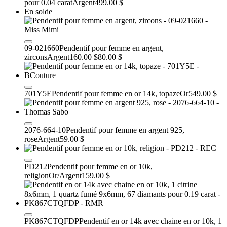
pour 0.04 carat
Argent
499.00 $
En solde
09-021660
Pendentif pour femme en argent,
zircons
Argent
160.00 $
80.00 $
701Y5E
Pendentif pour femme en or 14k, topaze
Or
549.00 $
2076-664-10
Pendentif pour femme en argent 925,
rose
Argent
59.00 $
PD212
Pendentif pour femme en or 10k,
religion
Or/Argent
159.00 $
PK867CTQFDP
Pendentif en or 14k avec chaine en or 10k, 1