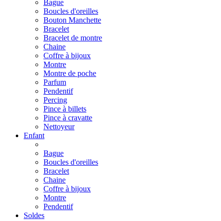
Bague
Boucles d'oreilles
Bouton Manchette
Bracelet
Bracelet de montre
Chaine
Coffre à bijoux
Montre
Montre de poche
Parfum
Pendentif
Percing
Pince à billets
Pince à cravatte
Nettoyeur
Enfant
Bague
Boucles d'oreilles
Bracelet
Chaine
Coffre à bijoux
Montre
Pendentif
Soldes