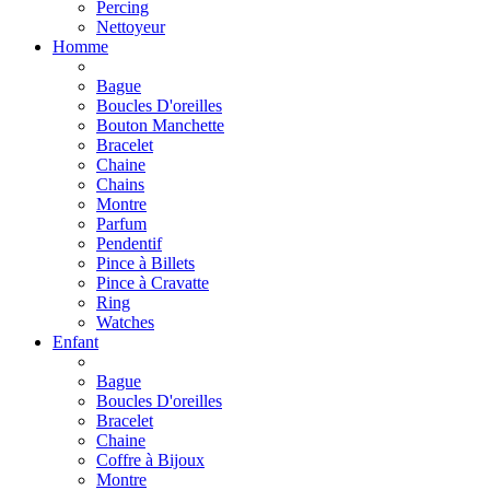
Percing
Nettoyeur
Homme
Bague
Boucles D'oreilles
Bouton Manchette
Bracelet
Chaine
Chains
Montre
Parfum
Pendentif
Pince à Billets
Pince à Cravatte
Ring
Watches
Enfant
Bague
Boucles D'oreilles
Bracelet
Chaine
Coffre à Bijoux
Montre