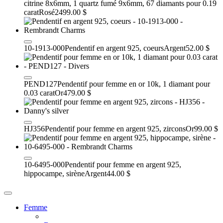
citrine 8x6mm, 1 quartz fumé 9x6mm, 67 diamants pour 0.19
carat
Rosé
2499.00 $
10-1913-000
Pendentif en argent 925, coeurs
Argent
52.00 $
PEND127
Pendentif pour femme en or 10k, 1 diamant pour
0.03 carat
Or
479.00 $
HJ356
Pendentif pour femme en argent 925, zircons
Or
99.00 $
10-6495-000
Pendentif pour femme en argent 925,
hippocampe, sirène
Argent
44.00 $
Femme