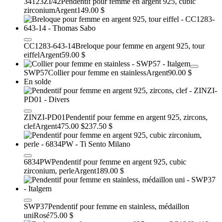
34123ZI/42
Pendentif pour femme en argent 925, cubic
zirconium
Argent
149.00 $
CC1283-643-14
Breloque pour femme en argent 925, tour
eiffel
Argent
59.00 $
SWP57
Collier pour femme en stainless
Argent
90.00 $
En solde
ZINZI-PD01
Pendentif pour femme en argent 925, zircons,
clef
Argent
475.00 $
237.50 $
6834PW
Pendentif pour femme en argent 925, cubic
zirconium, perle
Argent
189.00 $
SWP37
Pendentif pour femme en stainless, médaillon
uni
Rosé
75.00 $