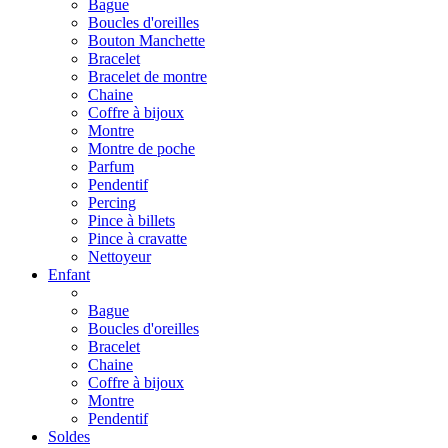
Bague
Boucles d'oreilles
Bouton Manchette
Bracelet
Bracelet de montre
Chaine
Coffre à bijoux
Montre
Montre de poche
Parfum
Pendentif
Percing
Pince à billets
Pince à cravatte
Nettoyeur
Enfant
Bague
Boucles d'oreilles
Bracelet
Chaine
Coffre à bijoux
Montre
Pendentif
Soldes