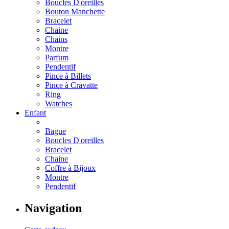
Boucles D'oreilles
Bouton Manchette
Bracelet
Chaine
Chains
Montre
Parfum
Pendentif
Pince à Billets
Pince à Cravatte
Ring
Watches
Enfant
Bague
Boucles D'oreilles
Bracelet
Chaine
Coffre à Bijoux
Montre
Pendentif
Navigation