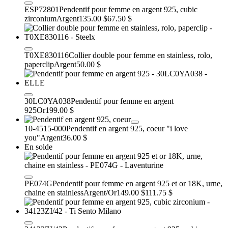
ESP72801
Pendentif pour femme en argent 925, cubic
zirconium
Argent
135.00 $
67.50 $
T0XE830116
Collier double pour femme en stainless, rolo,
paperclip
Argent
50.00 $
30LC0YA038
Pendentif pour femme en argent
925
Or
199.00 $
10-4515-000
Pendentif en argent 925, coeur "i love
you"
Argent
36.00 $
En solde
PE074G
Pendentif pour femme en argent 925 et or 18K, urne,
chaine en stainless
Argent/Or
149.00 $
111.75 $