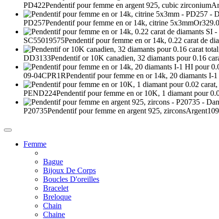
PD422
Pendentif pour femme en argent 925, cubic zirconium
Ar
PD257
Pendentif pour femme en or 14k, citrine 5x3mm
Or
329.0
SC55019575
Pendentif pour femme en or 14k, 0.22 carat de di
DD3133
Pendentif or 10K canadien, 32 diamants pour 0.16 carat
09-04CPR1R
Pendentif pour femme en or 14k, 20 diamants I-1 
PEND224
Pendentif pour femme en or 10K, 1 diamant pour 0
P20735
Pendentif pour femme en argent 925, zircons
Argent
109
Femme
Bague
Bijoux De Corps
Boucles D'oreilles
Bracelet
Breloque
Chain
Chaine