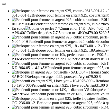
0613-001-12
Breloque pour femme en argent 925, coeur
Argent
R0LBY70046
Pendentif pour femme en argent 925, cubic zirc
En solde
AP6-40C
Collier de perles 7-7.5mm en or 14K
Or
479.00 $
239.
N054-04H
Pendentif pour femme en argent 925, cubic zirconiu
0473-001-12
Breloque pour femme en argent 925, 18
Argent
59.
P90-5
Pendentif pour femme en or 10k, perle d'eau douce
Or
52.
KE1964-051-14-L45V
Pendentif pour femme en argent 925, cu
SABO04
Breloque en argent 925, poussette
Argent
79.00 $
10-1976-000
Pendentif en argent 925, i love you
Argent
31.00 $
S-022PW-10
Pendentif pour femme en or 14K, 1 diamant VS fab
CC1236-001-21
Breloque pour femme en argent 925, trèfle à qua