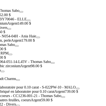
52.00 $
onium
Argent
149.00 $
50 $
m, perle
Argent
179.00 $
00 $
00 $
bic zirconium
Argent
98.00 $
riqué en laboratoire pour 0.10 carat
Argent
739.00 $
tres feuilles, coeurs
Argent
59.00 $