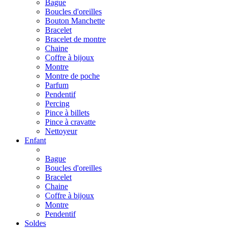
Bague
Boucles d'oreilles
Bouton Manchette
Bracelet
Bracelet de montre
Chaine
Coffre à bijoux
Montre
Montre de poche
Parfum
Pendentif
Percing
Pince à billets
Pince à cravatte
Nettoyeur
Enfant
Bague
Boucles d'oreilles
Bracelet
Chaine
Coffre à bijoux
Montre
Pendentif
Soldes