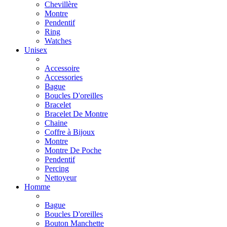
Chevillère
Montre
Pendentif
Ring
Watches
Unisex
Accessoire
Accessories
Bague
Boucles D'oreilles
Bracelet
Bracelet De Montre
Chaine
Coffre à Bijoux
Montre
Montre De Poche
Pendentif
Percing
Nettoyeur
Homme
Bague
Boucles D'oreilles
Bouton Manchette