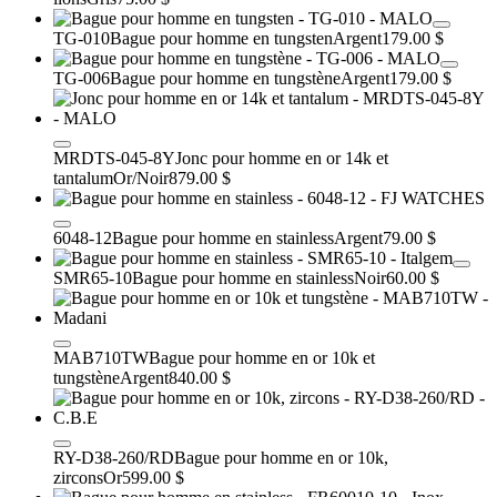
TG-010
Bague pour homme en tungsten
Argent
179.00 $
TG-006
Bague pour homme en tungstène
Argent
179.00 $
MRDTS-045-8Y
Jonc pour homme en or 14k et
tantalum
Or/Noir
879.00 $
6048-12
Bague pour homme en stainless
Argent
79.00 $
SMR65-10
Bague pour homme en stainless
Noir
60.00 $
MAB710TW
Bague pour homme en or 10k et
tungstène
Argent
840.00 $
RY-D38-260/RD
Bague pour homme en or 10k,
zircons
Or
599.00 $