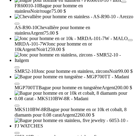
FR60010-10
Bague pour homme en
stainless
Noir/rouge
75.00 $
AS-R90-10
Chevallière pour homme en
stainless
Argent
75.00 $
MRDA-101-7W
Jonc pour homme en or
10k
Argent/Noir
1259.00 $
SMR52-10
Jonc pour homme en stainless, zircons
Noir
99.00 $
MGP700TT
Bague pour homme en tungstène
Argent
200.00 $
MKS110BW-8R
Bague pour homme en or 10k et cobalt, 8
diamants pour 0.08 carat
Argent
2260.00 $