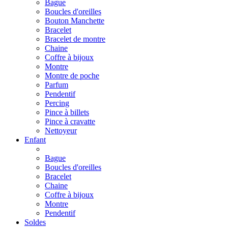
Bague
Boucles d'oreilles
Bouton Manchette
Bracelet
Bracelet de montre
Chaine
Coffre à bijoux
Montre
Montre de poche
Parfum
Pendentif
Percing
Pince à billets
Pince à cravatte
Nettoyeur
Enfant
Bague
Boucles d'oreilles
Bracelet
Chaine
Coffre à bijoux
Montre
Pendentif
Soldes