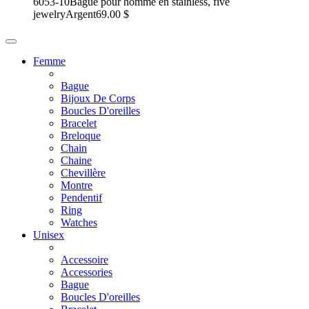
6053-10
Bague pour homme en stainless, five
jewelry
Argent
69.00 $
Femme
Bague
Bijoux De Corps
Boucles D'oreilles
Bracelet
Breloque
Chain
Chaine
Chevillère
Montre
Pendentif
Ring
Watches
Unisex
Accessoire
Accessories
Bague
Boucles D'oreilles