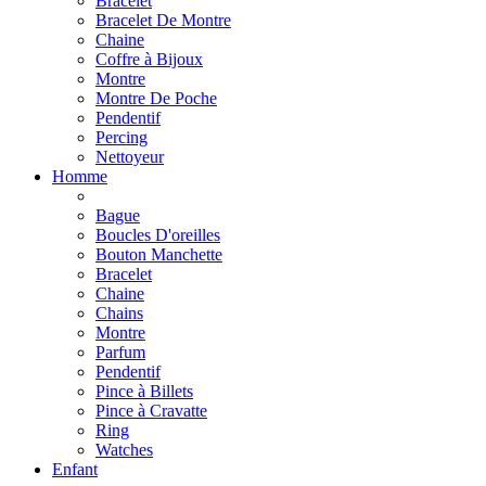
Bracelet
Bracelet De Montre
Chaine
Coffre à Bijoux
Montre
Montre De Poche
Pendentif
Percing
Nettoyeur
Homme
Bague
Boucles D'oreilles
Bouton Manchette
Bracelet
Chaine
Chains
Montre
Parfum
Pendentif
Pince à Billets
Pince à Cravatte
Ring
Watches
Enfant