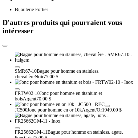
Bijouterie Fortier
D'autres produits qui pourraient vous
intéresser
SMR67-10
Bague pour homme en stainless,
chevalière
Noir
75.00 $
FRTW02-10
Jonc pour homme en titanium et
bois
Argent
70.00 $
JC500
Jonc pour homme en or 10k
Argent/Or
1949.00 $
FR25662GM-11
Bague pour homme en stainless, agate,
lions
Gris
75.00 $