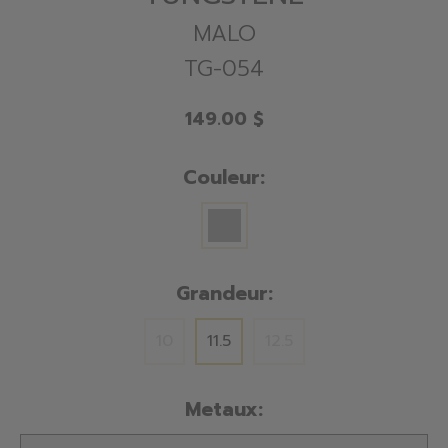
MALO
TG-054
149.00 $
Couleur:
Grandeur:
10
11.5
12.5
Metaux: