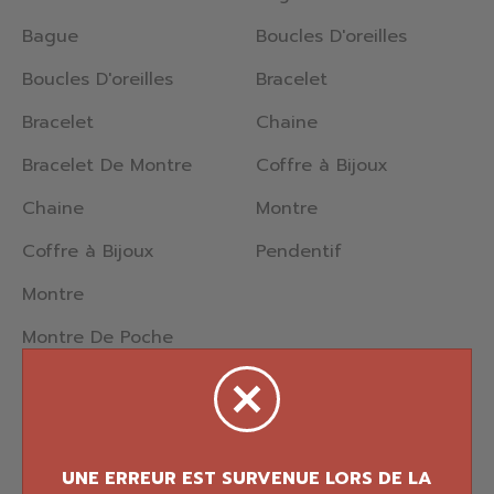
Bague
Boucles D'oreilles
Boucles D'oreilles
Bracelet
Bracelet
Chaine
Bracelet De Montre
Coffre à Bijoux
Chaine
Montre
Coffre à Bijoux
Pendentif
Montre
Montre De Poche
Pendentif
Percing
Nettoyeur
UNE ERREUR EST SURVENUE LORS DE LA