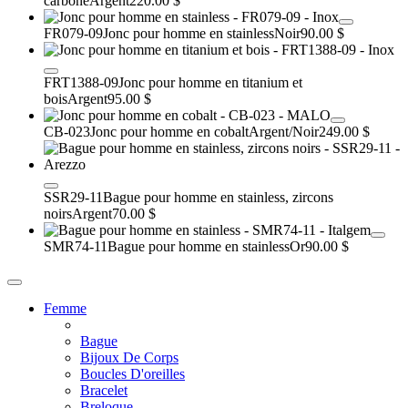
carbone
Argent
220.00 $
FR079-09
Jonc pour homme en stainless
Noir
90.00 $
FRT1388-09
Jonc pour homme en titanium et
bois
Argent
95.00 $
CB-023
Jonc pour homme en cobalt
Argent/Noir
249.00 $
SSR29-11
Bague pour homme en stainless, zircons
noirs
Argent
70.00 $
SMR74-11
Bague pour homme en stainless
Or
90.00 $
Femme
Bague
Bijoux De Corps
Boucles D'oreilles
Bracelet
Breloque