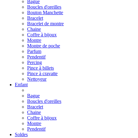
Bague
Boucles d'oreilles
Bouton Manchette
Bracelet
Bracelet de montre
Chaine
Coffre à bijoux
Montre
Montre de poche
Parfum
Pendentif
Percing
Pince à billets
Pince à cravatte
Nettoyeur
Enfant
Bague
Boucles d'oreilles
Bracelet
Chaine
Coffre à bijoux
Montre
Pendentif
Soldes