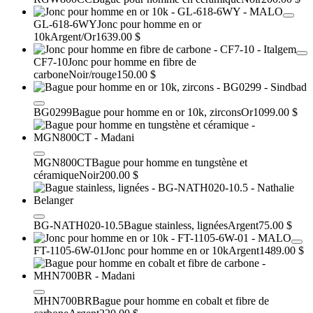
GL-618-6WY
Jonc pour homme en or
10k
Argent/Or
1639.00 $
CF7-10
Jonc pour homme en fibre de
carbone
Noir/rouge
150.00 $
BG0299
Bague pour homme en or 10k, zircons
Or
1099.00 $
MGN800CT
Bague pour homme en tungstène et
céramique
Noir
200.00 $
BG-NATH020-10.5
Bague stainless, lignées
Argent
75.00 $
FT-1105-6W-01
Jonc pour homme en or 10k
Argent
1489.00 $
MHN700BR
Bague pour homme en cobalt et fibre de