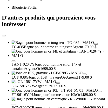
Bijouterie Fortier
D'autres produits qui pourraient vous
intéresser
TG-035
Bague pour homme en tungsten
Argent
179.00 $
TANT-020-7Y
Jonc pour homme en or 14k et
tantalum
Argent/Or
1699.00 $
LCF-038G
Jonc or 10K, gravure
Or/Argent
1179.00 $
GL-1581-7YW
Argent/Or
1899.00 $
FT-961-6Y-01
Jonc pour homme en or 10k
Or
1489.00 $
RGW800CC
Bague pour homme en céramique
Noir
200.00 $