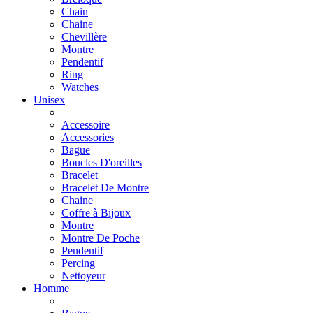
Chain
Chaine
Chevillère
Montre
Pendentif
Ring
Watches
Unisex
Accessoire
Accessories
Bague
Boucles D'oreilles
Bracelet
Bracelet De Montre
Chaine
Coffre à Bijoux
Montre
Montre De Poche
Pendentif
Percing
Nettoyeur
Homme