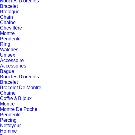
Boucles D'oreilles
Bracelet
Breloque
Chain
Chaine
Chevillère
Montre
Pendentif
Ring
Watches
Unisex
Accessoire
Accessories
Bague
Boucles D'oreilles
Bracelet
Bracelet De Montre
Chaine
Coffre à Bijoux
Montre
Montre De Poche
Pendentif
Percing
Nettoyeur
Homme