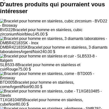
D'autres produits qui pourraient vous
intéresser
BVD22
Bracelet pour homme en stainless, cubic
zirconium
Noir/bleu
145.00 $
DMBR42183SK
Bracelet pour homme en stainless, 3 diamants
laboratoires
Argent/Noir
240.00 $
SLB533-8
Bracelet pour homme en stainless et
cuir
Rouge
75.00 $
BTD005
Bracelet pour homme en stainless,
corne
Argent/Noir
90.00 $
T1XG810485
Bracelet pour homme en stainless,
cube
Noir
80.00 $