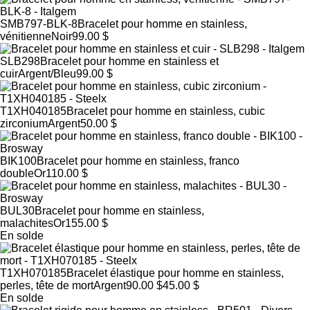
SMB797-BLK-8
Bracelet pour homme en stainless,
vénitienne
Noir
99.00 $
SLB298
Bracelet pour homme en stainless et
cuir
Argent/Bleu
99.00 $
T1XH040185
Bracelet pour homme en stainless, cubic
zirconium
Argent
50.00 $
BIK100
Bracelet pour homme en stainless, franco
double
Or
110.00 $
BUL30
Bracelet pour homme en stainless,
malachites
Or
155.00 $
En solde
T1XH070185
Bracelet élastique pour homme en stainless,
perles, tête de mort
Argent
90.00 $
45.00 $
En solde