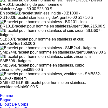
BR501
Bracelet rigide pour homme en
stainless
Argent
50.00 $
25.00 $
En solde
XB1030
Bracelet stainless, rigide
Argent
70.00 $
17.50 $
BR101
Bracelet pour homme en stainless
Argent/Bleu
215.00 $
SLB607
Bracelet pour homme en stainless et cuir,
croix
Or/Noir
150.00 $
SMB244
Bracelet pour homme en stainless
Argent/Bleu
99.00 $
SMB596
Bracelet pour homme en stainless, cubic
zirconium
Argent
399.00 $
SMB832-BLK-8
Bracelet pour homme en stainless,
vénitienne
Noir
90.00 $
Femme
Bague
Bijoux De Corps