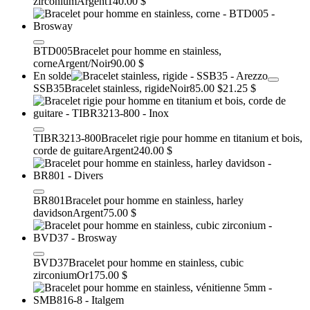
zirconium
Argent
140.00 $
BTD005
Bracelet pour homme en stainless,
corne
Argent/Noir
90.00 $
En solde
SSB35
Bracelet stainless, rigide
Noir
85.00 $
21.25 $
TIBR3213-800
Bracelet rigie pour homme en titanium et bois,
corde de guitare
Argent
240.00 $
BR801
Bracelet pour homme en stainless, harley
davidson
Argent
75.00 $
BVD37
Bracelet pour homme en stainless, cubic
zirconium
Or
175.00 $