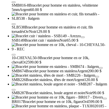
SMB816-8
Bracelet pour homme en stainless, vénitienne
5mm
Argent
60.00 $
SLB538
Bracelet pour homme en stainless et cuir, fils
torsadés
Or/Noir
129.00 $
SSB149
Bracelet cuir / stainless
Noir
65.00 $
10-CHEVAL50-9
Bracelet pour homme en or 10k,
cheval
Or
2599.00 $
SMB674
Bracelet pour homme en stainless
Argent
200.00 $
SMB226
Bracelet stainless, têtes de mort
Argent
120.00 $
SMB287
Bracelet stainless, boule argent et noire
Noir
99.00 $
BR017
Bracelet pour homme en or 10k, figaro
Or
4599.00 $