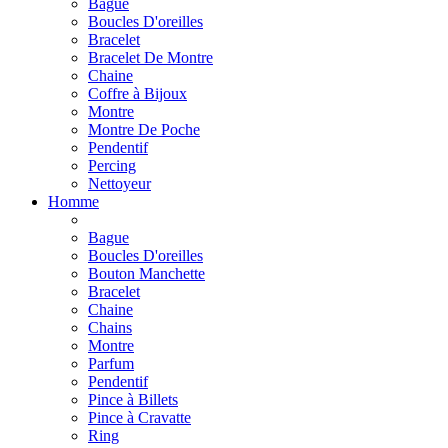
Bague
Boucles D'oreilles
Bracelet
Bracelet De Montre
Chaine
Coffre à Bijoux
Montre
Montre De Poche
Pendentif
Percing
Nettoyeur
Homme
Bague
Boucles D'oreilles
Bouton Manchette
Bracelet
Chaine
Chains
Montre
Parfum
Pendentif
Pince à Billets
Pince à Cravatte
Ring