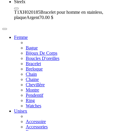
T1XH020185
Bracelet pour homme en stainless,
plaque
Argent
70.00 $
Femme
Bague
Bijoux De Corps
Boucles D'oreilles
Bracelet
Breloque
Chain
Chaine
Chevillère
Montre
Pendentif
Ring
Watches
Unisex
Accessoire
Accessories