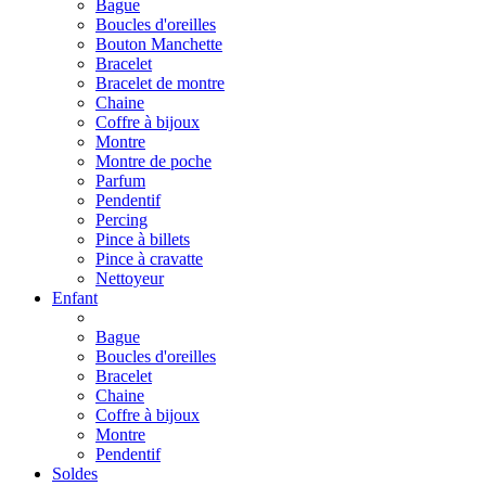
Bague
Boucles d'oreilles
Bouton Manchette
Bracelet
Bracelet de montre
Chaine
Coffre à bijoux
Montre
Montre de poche
Parfum
Pendentif
Percing
Pince à billets
Pince à cravatte
Nettoyeur
Enfant
Bague
Boucles d'oreilles
Bracelet
Chaine
Coffre à bijoux
Montre
Pendentif
Soldes