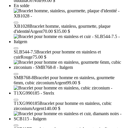
buddha
Or/Noir
99.00 $
En solde
XB1028
Bracelet homme, stainless, gourmette, plaque
d'identité
Argent
70.00 $
35.00 $
SLB544-7.5
Bracelet pour homme en stainless et
cuir
Rouge
75.00 $
SMB768-8
Bracelet pour homme en stainless, gourmette
6mm, cubic zirconium
Argent
99.00 $
T1XG990185
Bracelet pour homme en stainless, cubic
zirconium
Argent
140.00 $