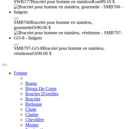
SWB177
Bracelet pour homme en stainless
Rosé
89.10 $
SMB760
Bracelet pour homme en stainless,
gourmette
Or
90.00 $
SMB797-GO-8
Bracelet pour homme en stainless,
vénitienne
Or
99.00 $
Femme
Bague
Bijoux De Corps
Boucles D'oreilles
Bracelet
Breloque
Chain
Chaine
Chevillère
Montre