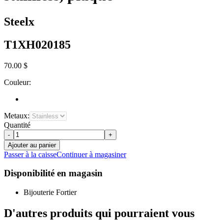
Steelx
T1XH020185
70.00 $
Couleur:
Metaux:
Quantité
-
+
Ajouter au panier
Passer à la caisse
Continuer à magasiner
Disponibilité en magasin
Bijouterie Fortier
D'autres produits qui pourraient vous