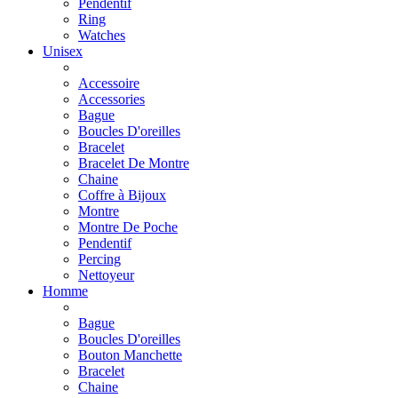
Pendentif
Ring
Watches
Unisex
Accessoire
Accessories
Bague
Boucles D'oreilles
Bracelet
Bracelet De Montre
Chaine
Coffre à Bijoux
Montre
Montre De Poche
Pendentif
Percing
Nettoyeur
Homme
Bague
Boucles D'oreilles
Bouton Manchette
Bracelet
Chaine