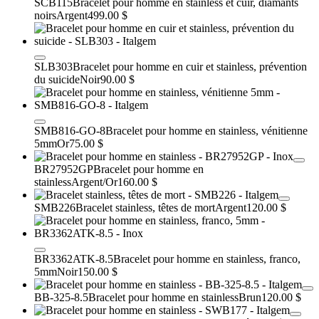
SCB115
Bracelet pour homme en stainless et cuir, diamants
noirs
Argent
499.00 $
SLB303
Bracelet pour homme en cuir et stainless, prévention
du suicide
Noir
90.00 $
SMB816-GO-8
Bracelet pour homme en stainless, vénitienne
5mm
Or
75.00 $
BR27952GP
Bracelet pour homme en
stainless
Argent/Or
160.00 $
SMB226
Bracelet stainless, têtes de mort
Argent
120.00 $
BR3362ATK-8.5
Bracelet pour homme en stainless, franco,
5mm
Noir
150.00 $
BB-325-8.5
Bracelet pour homme en stainless
Brun
120.00 $