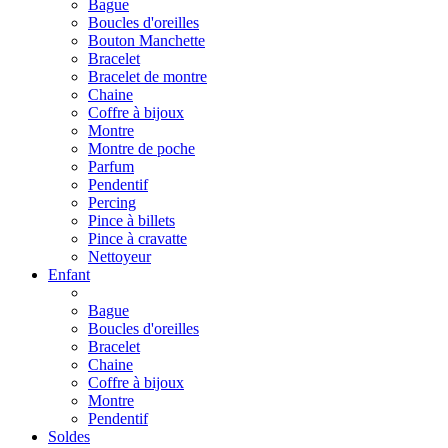
Bague
Boucles d'oreilles
Bouton Manchette
Bracelet
Bracelet de montre
Chaine
Coffre à bijoux
Montre
Montre de poche
Parfum
Pendentif
Percing
Pince à billets
Pince à cravatte
Nettoyeur
Enfant
Bague
Boucles d'oreilles
Bracelet
Chaine
Coffre à bijoux
Montre
Pendentif
Soldes