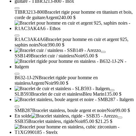
TIBR3213-800
Bracelet rigie pour homme en titanium et bois,
corde de guitare
Argent
240.00 $
R1AC3AK4A6
Bracelet pour homme en cuir et argent 925,
saphirs noirs
Noir
390.00 $
SSB149
Bracelet cuir / stainless
Noir
65.00 $
B632-1J-2N
Bracelet rigide pour homme en
stainless
Argent/Noir
99.00 $
SLB593
Bracelet de cuir et stainless
Bleu Marin
135.00 $
SMB287
Bracelet stainless, boule argent et noire
Noir
99.00 $
En solde
SSB35
Bracelet stainless, rigide
Noir
85.00 $
21.25 $