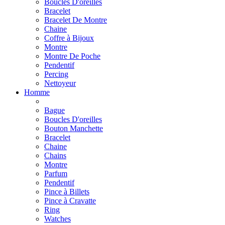
Boucles D'oreilles
Bracelet
Bracelet De Montre
Chaine
Coffre à Bijoux
Montre
Montre De Poche
Pendentif
Percing
Nettoyeur
Homme
Bague
Boucles D'oreilles
Bouton Manchette
Bracelet
Chaine
Chains
Montre
Parfum
Pendentif
Pince à Billets
Pince à Cravatte
Ring
Watches