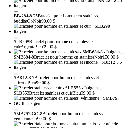
BB-284-8.25
Bracelet pour homme en stainless,
buddha
Or/Noir
99.00 $
SLB298
Bracelet pour homme en stainless et
cuir
Argent/Bleu
99.00 $
SMB684-8
Bracelet pour homme en stainless
Noir
150.00 $
SBR12-8.5
Bracelet pour homme en stainless et
silicone
Bleu
99.00 $
SLB553
Bracelet stainless et cuir
Bleu
99.00 $
SMB797-GO-8
Bracelet pour homme en stainless,
vénitienne
Or
99.00 $