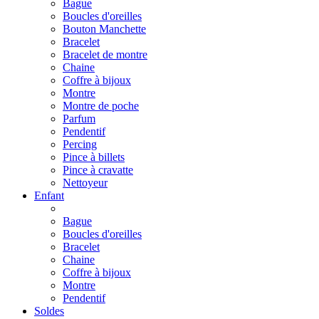
Bague
Boucles d'oreilles
Bouton Manchette
Bracelet
Bracelet de montre
Chaine
Coffre à bijoux
Montre
Montre de poche
Parfum
Pendentif
Percing
Pince à billets
Pince à cravatte
Nettoyeur
Enfant
Bague
Boucles d'oreilles
Bracelet
Chaine
Coffre à bijoux
Montre
Pendentif
Soldes