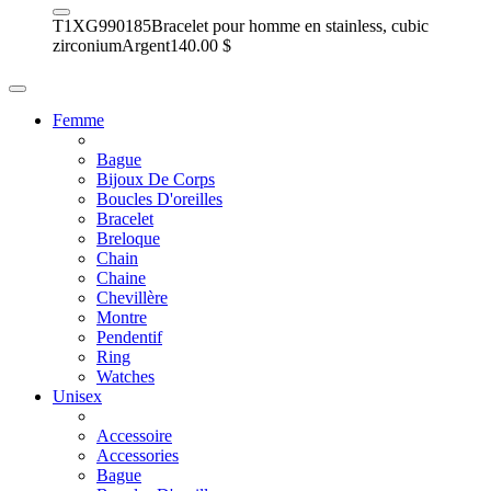
T1XG990185
Bracelet pour homme en stainless, cubic
zirconium
Argent
140.00 $
Femme
Bague
Bijoux De Corps
Boucles D'oreilles
Bracelet
Breloque
Chain
Chaine
Chevillère
Montre
Pendentif
Ring
Watches
Unisex
Accessoire
Accessories
Bague