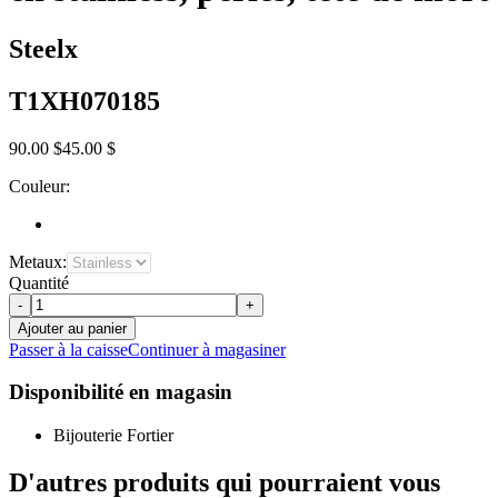
Steelx
T1XH070185
90.00 $
45.00 $
Couleur:
Metaux:
Quantité
-
+
Ajouter au panier
Passer à la caisse
Continuer à magasiner
Disponibilité en magasin
Bijouterie Fortier
D'autres produits qui pourraient vous