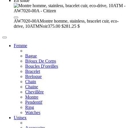
En solde
AW7020-00A
Montre homme, stainless, bracelet cuir, eco-
drive, 10ATM
Noir
375.00 $
281.25 $
Femme
Bague
Bijoux De Corps
Boucles D'oreilles
Bracelet
Breloque
Chain
Chaine
Chevillère
Montre
Pendentif
Ring
Watches
Unisex
Accessoire