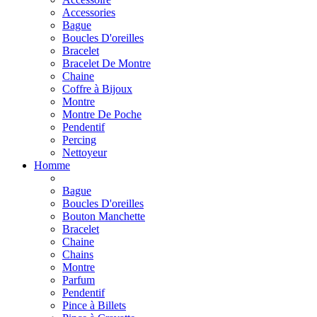
Accessories
Bague
Boucles D'oreilles
Bracelet
Bracelet De Montre
Chaine
Coffre à Bijoux
Montre
Montre De Poche
Pendentif
Percing
Nettoyeur
Homme
Bague
Boucles D'oreilles
Bouton Manchette
Bracelet
Chaine
Chains
Montre
Parfum
Pendentif
Pince à Billets