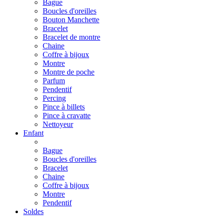
Bague
Boucles d'oreilles
Bouton Manchette
Bracelet
Bracelet de montre
Chaine
Coffre à bijoux
Montre
Montre de poche
Parfum
Pendentif
Percing
Pince à billets
Pince à cravatte
Nettoyeur
Enfant
Bague
Boucles d'oreilles
Bracelet
Chaine
Coffre à bijoux
Montre
Pendentif
Soldes