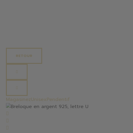
FEMME
HOMME
ENFANT
SOLDES
RETOUR
Magasinez
Unisex
Pendentif