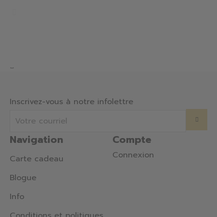
10-6301-000
Pendentif en argent 925, date marquante
Argent
44.00 $
Inscrivez-vous à notre infolettre
Navigation
Compte
Connexion
Carte cadeau
Blogue
Info
Conditions et politiques